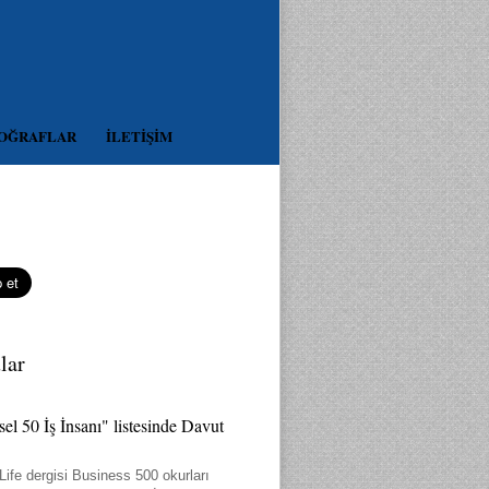
OĞRAFLAR
İLETİŞİM
lar
el 50 İş İnsanı" listesinde Davut
ife dergisi Business 500 okurları