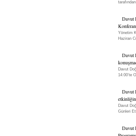
tarafından
Davut 
Konferan
Yönetim K
Haziran C
Davut 
konuşmac
Davut Doğ
14:00’te O
Davut 
etkinliğin
Davut Doğ
Günleri Etk
Davut 
Programın