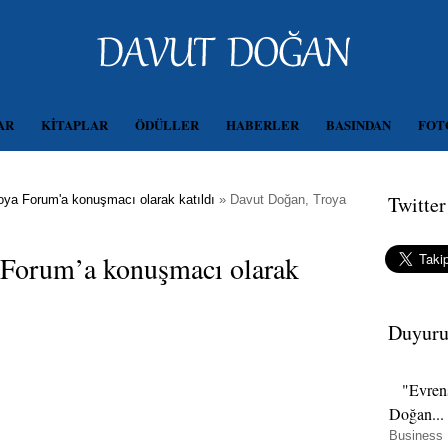
AR
KİTAPLAR
ÖDÜLLER
HABERLER
BASINDAN
FOT
Twitter
oya Forum'a konuşmacı olarak katıldı
»
Davut Doğan, Troya
 Forum’a konuşmacı olarak
Duyuru
"Evrens
Doğan...
Business L