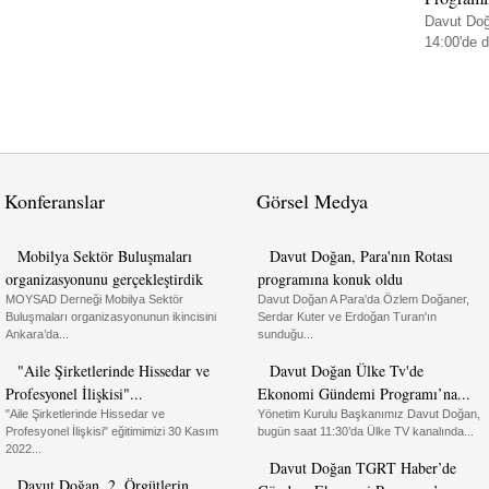
Davut Doğ
14:00'de 
Konferanslar
Görsel Medya
Mobilya Sektör Buluşmaları
Davut Doğan, Para'nın Rotası
organizasyonunu gerçekleştirdik
programına konuk oldu
MOYSAD Derneği Mobilya Sektör
Davut Doğan A Para'da Özlem Doğaner,
Buluşmaları organizasyonunun ikincisini
Serdar Kuter ve Erdoğan Turan'ın
Ankara’da...
sunduğu...
"Aile Şirketlerinde Hissedar ve
Davut Doğan Ülke Tv'de
Profesyonel İlişkisi"...
Ekonomi Gündemi Programı’na...
"Aile Şirketlerinde Hissedar ve
Yönetim Kurulu Başkanımız Davut Doğan,
Profesyonel İlişkisi" eğitimimizi 30 Kasım
bugün saat 11:30’da Ülke TV kanalında...
2022...
Davut Doğan TGRT Haber’de
Davut Doğan, 2. Örgütlerin