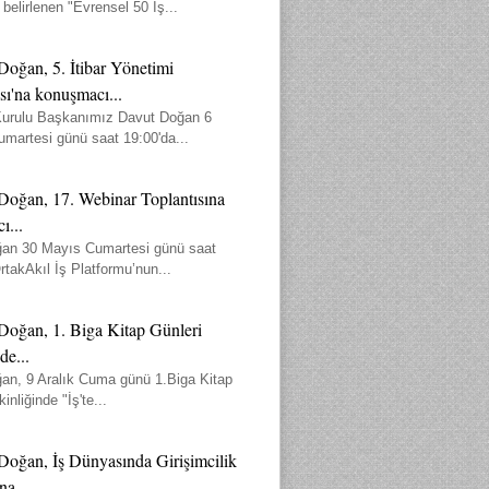
 belirlenen "Evrensel 50 İş...
Doğan, 5. İtibar Yönetimi
sı'na konuşmacı...
urulu Başkanımız Davut Doğan 6
umartesi günü saat 19:00'da...
Doğan, 17. Webinar Toplantısına
ı...
an 30 Mayıs Cumartesi günü saat
rtakAkıl İş Platformu’nun...
Doğan, 1. Biga Kitap Günleri
de...
an, 9 Aralık Cuma günü 1.Biga Kitap
inliğinde "İş'te...
Doğan, İş Dünyasında Girişimcilik
a...