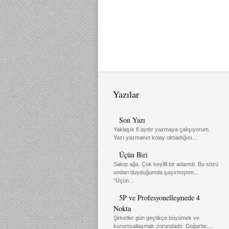
Yazılar
Son Yazı
Yaklaşık 8 aydır yazmaya çalışıyorum.
Yazı yazmanın kolay olmadığını...
Üçün Biri
Sakıp ağa. Çok keyifli bir adamdı. Bu sözü
ondan duyduğumda şaşırmıştım...
“Üçün...
5P ve Profesyonelleşmede 4
Nokta
Şirketler gün geçtikçe büyümek ve
kurumsallaşmak zorundadır. Doğarlar,...